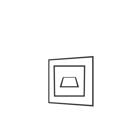
Tr
Va
S
Sk
vi
Så
Li
St