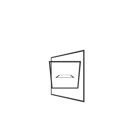
Tr
Va
S
Sk
vi
Så
Li
St